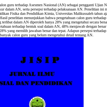
 calon guru terhadap Asesmen Nasional (AN) sebagai pengganti Ujian N
 dalam AN, serta persepsi terhadap pelaksanaan AN. Penelitian ini me
idikan Fisika dan Pendidikan Kimia, Universitas Malikussaleh tahun 
. Hasil penelitian menunjukkan bahwa pengetahuan calon guru terha
ng terlibat dalam AN diperoleh hanya 28% yang mengetahui secara ben
etahuan terhadap bentuk soal dalam AN, 48% menjawab dengan benar
 28% yang memilih jawaban benar dan tepat. Adapun persepsi terhad
h banyak calon guru yang belum mengetahui detail tentang AN.