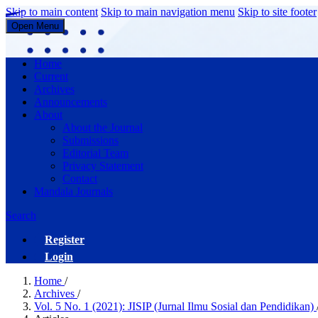
Skip to main content
Skip to main navigation menu
Skip to site footer
Open Menu
JISIP (Jurnal Ilmu Sosial dan Pendidikan)
Home
Current
Archives
Announcements
About
About the Journal
Submissions
Editorial Team
Privacy Statement
Contact
Mandala Journals
Search
Register
Login
Home
/
Archives
/
Vol. 5 No. 1 (2021): JISIP (Jurnal Ilmu Sosial dan Pendidikan)