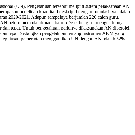
asional (UN). Pengetahuan tersebut meliputi sistem pelaksanaan AN,
rupakan penelitian kuantitatif deskriptif dengan populasinya adalah
ajaran 2020/2021. Adapun sampelnya berjumlah 220 calon guru.
dap AN belum memadai dimana baru 51% calon guru mengetahuinya
ar dan tepat. Untuk pengetahuan perlunya dilaksanakan AN diperoleh
 dan tepat. Sedangkan pengetahuan tentang instrumen AKM yang
ap keputusan pemerintah menggantikan UN dengan AN adalah 52%