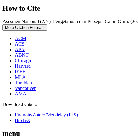
How to Cite
Asesmen Nasional (AN): Pengetahuan dan Persepsi Calon Guru. (20
More Citation Formats
ACM
ACS
APA
ABNT
Chicago
Harvard
IEEE
MLA
Turabian
Vancouver
AMA
Download Citation
Endnote/Zotero/Mendeley (RIS)
BibTeX
menu