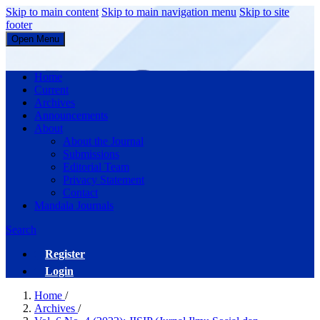
Skip to main content
Skip to main navigation menu
Skip to site
footer
Open Menu
JISIP (Jurnal Ilmu Sosial dan Pendidikan)
Home
Current
Archives
Announcements
About
About the Journal
Submissions
Editorial Team
Privacy Statement
Contact
Mandala Journals
Search
Register
Login
Home
/
Archives
/