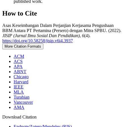
published work.
How to Cite
Asas Keseimbangan Dalam Perjanjian Kerjasama Pengushaan
BBM Antara PT Pertamina (Persero) dengan Mitra SPBU. (2022).
JISIP (Jurnal Ilmu Sosial Dan Pendidikan)
,
6
(4).
https://doi.org/10.58258/jisip.v6i4.3937
More Citation Formats
ACM
ACS
APA
ABNT
Chicago
Harvard
IEEE
MLA
Turabian
Vancouver
AMA
Download Citation
Endnote/Zotero/Mendeley (RIS)