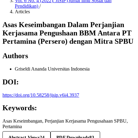
Vol. 6 No. 4 (2022): JISIP (Jurnal Ilmu Sosial dan
Pendidikan)
/
Articles
Asas Keseimbangan Dalam Perjanjian
Kerjasama Pengushaan BBM Antara PT
Pertamina (Persero) dengan Mitra SPBU
Authors
Griseldi Ananda
Universitas Indonesia
DOI:
https://doi.org/10.58258/jisip.v6i4.3937
Keywords:
Asas Keseimbangan, Perjanjian Kerjasama Pengusahaan SPBU,
Pertamina
Abstract Views
24
PDF Downloads
83