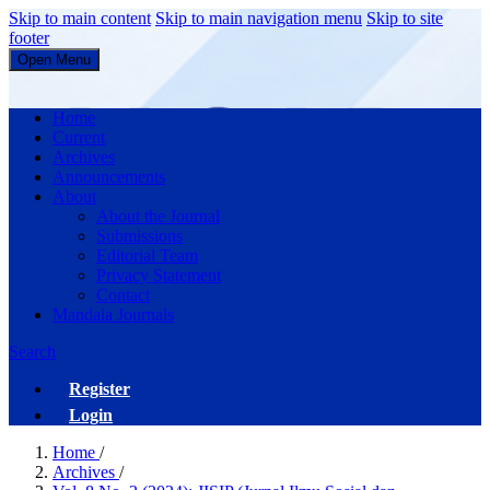
Skip to main content
Skip to main navigation menu
Skip to site
footer
Open Menu
JISIP (Jurnal Ilmu Sosial dan Pendidikan)
Home
Current
Archives
Announcements
About
About the Journal
Submissions
Editorial Team
Privacy Statement
Contact
Mandala Journals
Search
Register
Login
Home
/
Archives
/