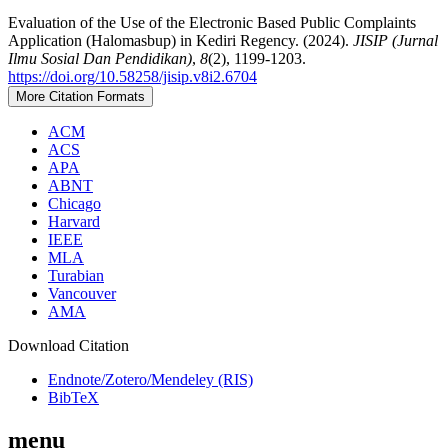
Evaluation of the Use of the Electronic Based Public Complaints
Application (Halomasbup) in Kediri Regency. (2024).
JISIP (Jurnal
Ilmu Sosial Dan Pendidikan)
,
8
(2), 1199-1203.
https://doi.org/10.58258/jisip.v8i2.6704
More Citation Formats
ACM
ACS
APA
ABNT
Chicago
Harvard
IEEE
MLA
Turabian
Vancouver
AMA
Download Citation
Endnote/Zotero/Mendeley (RIS)
BibTeX
menu