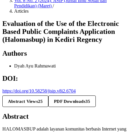
Vol. 8 No. 2 (2024): JISIP (Jurnal Ilmu Sosial dan
Pendidikan) (Maret)
/
Articles
Evaluation of the Use of the Electronic
Based Public Complaints Application
(Halomasbup) in Kediri Regency
Authors
Dyah Ayu Rahmawati
DOI:
https://doi.org/10.58258/jisip.v8i2.6704
Abstract Views
25
PDF Downloads
35
Abstract
HALOMASBUP adalah layanan komunitas berbasis Internet yang