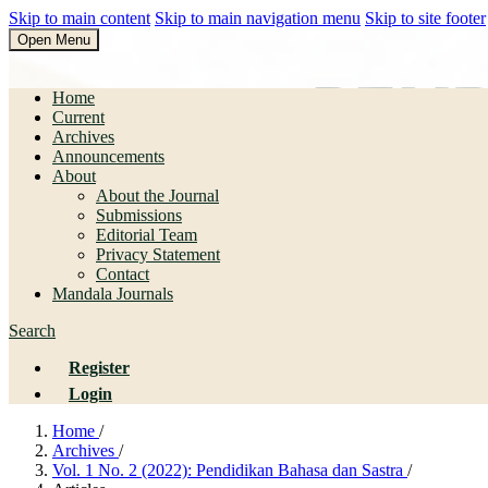
Skip to main content
Skip to main navigation menu
Skip to site footer
Open Menu
Pendidikan Bahasa dan Sastra
Home
Current
Archives
Announcements
About
About the Journal
Submissions
Editorial Team
Privacy Statement
Contact
Mandala Journals
Search
Register
Login
Home
/
Archives
/
Vol. 1 No. 2 (2022): Pendidikan Bahasa dan Sastra
/