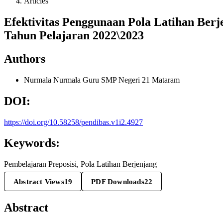
Articles
Efektivitas Penggunaan Pola Latihan Ber
Tahun Pelajaran 2022\2023
Authors
Nurmala Nurmala
Guru SMP Negeri 21 Mataram
DOI:
https://doi.org/10.58258/pendibas.v1i2.4927
Keywords:
Pembelajaran Preposisi, Pola Latihan Berjenjang
Abstract Views
19
PDF Downloads
22
Abstract