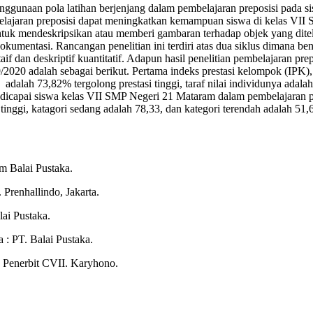
 penggunaan pola latihan berjenjang dalam pembelajaran preposisi pada
belajaran preposisi dapat meningkatkan kemampuan siswa di kelas VII
untuk mendeskripsikan atau memberi gambaran terhadap objek yang ditel
umentasi. Rancangan penelitian ini terdiri atas dua siklus dimana ben
ataif dan deskriptif kuantitatif. Adapun hasil penelitian pembelajaran 
/2020 adalah sebagai berikut. Pertama indeks prestasi kelompok (IPK
dalah 73,82% tergolong prestasi tinggi, taraf nilai individunya adalah 
g dicapai siswa kelas VII SMP Negeri 21 Mataram dalam pembelajaran p
i tinggi, katagori sedang adalah 78,33, dan kategori terendah adalah 51,
m Balai Pustaka.
Prenhallindo, Jakarta.
lai Pustaka.
: PT. Balai Pustaka.
: Penerbit CVII. Karyhono.