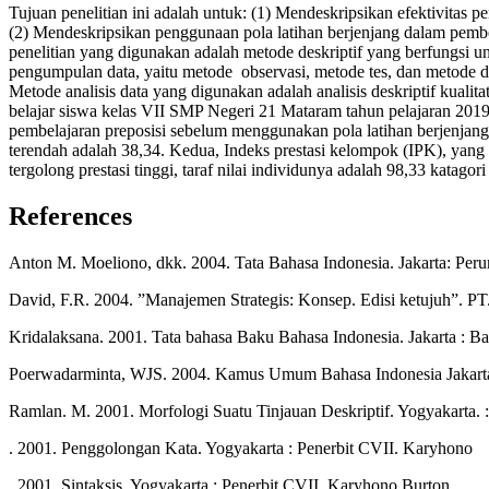
Tujuan penelitian ini adalah untuk: (1) Mendeskripsikan efektivitas
(2) Mendeskripsikan penggunaan pola latihan berjenjang dalam pem
penelitian yang digunakan adalah metode deskriptif yang berfungsi 
pengumpulan data, yaitu metode observasi, metode tes, dan metode dok
Metode analisis data yang digunakan adalah analisis deskriptif kualit
belajar siswa kelas VII SMP Negeri 21 Mataram tahun pelajaran 2019
pembelajaran preposisi sebelum menggunakan pola latihan berjenjang a
terendah adalah 38,34. Kedua, Indeks prestasi kelompok (IPK), yan
tergolong prestasi tinggi, taraf nilai individunya adalah 98,33 katagor
References
Anton M. Moeliono, dkk. 2004. Tata Bahasa Indonesia. Jakarta: Peru
David, F.R. 2004. ”Manajemen Strategis: Konsep. Edisi ketujuh”. PT. 
Kridalaksana. 2001. Tata bahasa Baku Bahasa Indonesia. Jakarta : Ba
Poerwadarminta, WJS. 2004. Kamus Umum Bahasa Indonesia Jakarta 
Ramlan. M. 2001. Morfologi Suatu Tinjauan Deskriptif. Yogyakarta. 
. 2001. Penggolongan Kata. Yogyakarta : Penerbit CVII. Karyhono
. 2001. Sintaksis. Yogyakarta : Penerbit CVII. Karyhono Burton