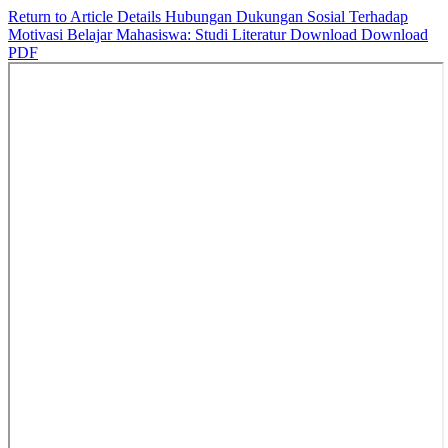
Return to Article Details
Hubungan Dukungan Sosial Terhadap
Motivasi Belajar Mahasiswa: Studi Literatur
Download
Download
PDF