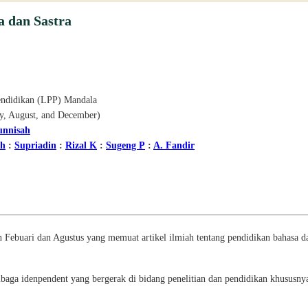
a dan Sastra
endidikan (LPP) Mandala
ry, August, and December)
unnisah
ah
:
Supriadin
:
Rizal K
:
Sugeng P
:
A. Fandir
an Febuari dan Agustus yang memuat artikel ilmiah tentang pendidikan bahasa dan s
a idenpendent yang bergerak di bidang penelitian dan pendidikan khususnya 