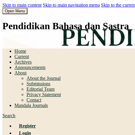
Skip to main content
Skip to main navigation menu
Skip to the curren
Open Menu
Pendidikan Bahasa dan Sastra
Pendidikan Bahasa dan Sastra
Home
Current
Archives
Announcements
About
About the Journal
Submissions
Editorial Team
Privacy Statement
Contact
Mandala Journals
Search
Register
Login