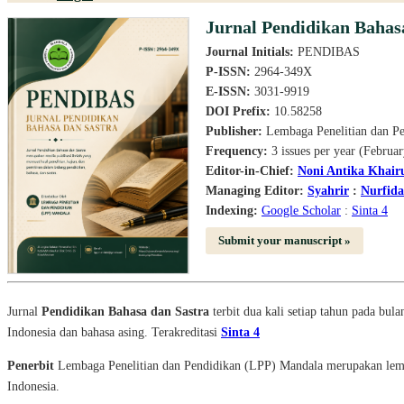
Jurnal Pendidikan Bahas
Journal Initials:
PENDIBAS
P-ISSN:
2964-349X
E-ISSN:
3031-9919
DOI Prefix:
10.58258
Publisher:
Lembaga Penelitian dan P
Frequency:
3 issues per year (Februa
Editor-in-Chief:
Noni Antika Khair
Managing Editor:
Syahrir
:
Nurfid
Indexing:
Google Scholar
:
Sinta 4
Submit your manuscript »
Jurnal
Pendidikan Bahasa dan Sastra
terbit dua kali setiap tahun pada bul
Indonesia dan bahasa asing. Terakreditasi
Sinta 4
Penerbit
Lembaga Penelitian dan Pendidikan (LPP) Mandala merupakan lembag
Indonesia.