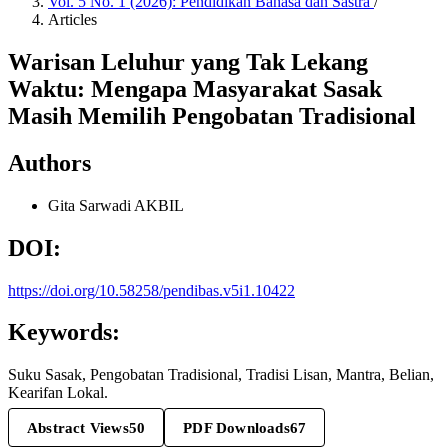
Vol. 5 No. 1 (2026): Pendidikan Bahasa dan Sastra
/
Articles
Warisan Leluhur yang Tak Lekang
Waktu: Mengapa Masyarakat Sasak
Masih Memilih Pengobatan Tradisional
Authors
Gita Sarwadi
AKBIL
DOI:
https://doi.org/10.58258/pendibas.v5i1.10422
Keywords:
Suku Sasak, Pengobatan Tradisional, Tradisi Lisan, Mantra, Belian,
Kearifan Lokal.
Abstract Views
50
PDF Downloads
67