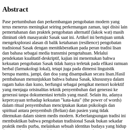
Abstract
Pase pertumbuhan dan perkembangan pengobatan modern yang
terus menerus meningkat seiring perkemangan zaman, tapi disisi lain
pemertahanan dan praktek pengobatan alternatif (lakok wat) masih
diminati oleh masayarakt Sasak saat ini. Artikel ini bertujuan untuk
mengeksplorasi alasan di balik ketahanan (resilience) pengobatan
tradisional Sasak dengan menitikberatkan pada peran tradisi lisan
dan bahasa sebagai media transmisi pengetahuan. Melalui
pendekatan kualitatif-deskriptif, kajian ini menemukan bahwa
kekuatan pengobatan Sasak tidak hanya terletak pada efikasi ramuan
herbal (farmakologi lokal), tetapi juga pada dimensi linguistik
berupa mantra, jampi, dan doa yang disampaikan secara lisan.Hasil
pembahasan menunjukkan bahwa bahasa Sasak, khususnya dalam
ragam halus dan kuno, berfungsi sebagai pengikat memori kolektif
yang menjaga orisinalitas teknik penyembuhan dari generasi ke
generasi tanpa dokumentasi tertulis yang masif. Selain itu, adanya
kepercayaan terhadap kekuatan "kata-kata" (the power of words)
dalam ritual penyembuhan menciptakan ikatan psikologis dan
spiritual antara penyembuh (Belian) dan pasien yang tidak
ditemukan dalam sistem medis modern. Keberlangsungan tradisi ini
membuktikan bahwa pengobatan tradisional Sasak bukan sekadar
praktik medis purba, melainkan sebuah identitas budaya yang hidup