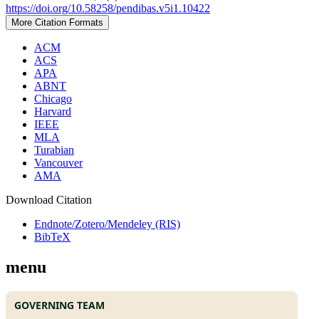
https://doi.org/10.58258/pendibas.v5i1.10422
More Citation Formats
ACM
ACS
APA
ABNT
Chicago
Harvard
IEEE
MLA
Turabian
Vancouver
AMA
Download Citation
Endnote/Zotero/Mendeley (RIS)
BibTeX
menu
GOVERNING TEAM