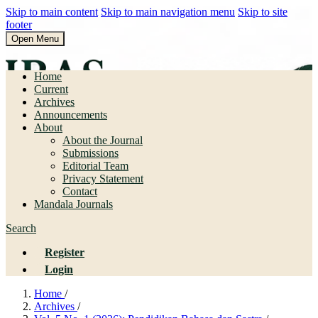
Skip to main content
Skip to main navigation menu
Skip to site
footer
Open Menu
Pendidikan Bahasa dan Sastra
Home
Current
Archives
Announcements
About
About the Journal
Submissions
Editorial Team
Privacy Statement
Contact
Mandala Journals
Search
Register
Login
Home
/
Archives
/