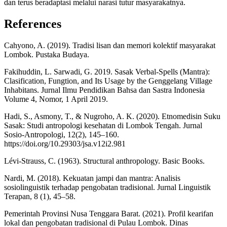
dan terus beradaptasi melalui narasi tutur masyarakatnya.
References
Cahyono, A. (2019). Tradisi lisan dan memori kolektif masyarakat
Lombok. Pustaka Budaya.
Fakihuddin, L. Sarwadi, G. 2019. Sasak Verbal-Spells (Mantra):
Clasification, Fungtion, and Its Usage by the Genggelang Village
Inhabitans. Jurnal Ilmu Pendidikan Bahsa dan Sastra Indonesia
Volume 4, Nomor, 1 April 2019.
Hadi, S., Asmony, T., & Nugroho, A. K. (2020). Etnomedisin Suku
Sasak: Studi antropologi kesehatan di Lombok Tengah. Jurnal
Sosio-Antropologi, 12(2), 145–160.
https://doi.org/10.29303/jsa.v12i2.981
Lévi-Strauss, C. (1963). Structural anthropology. Basic Books.
Nardi, M. (2018). Kekuatan jampi dan mantra: Analisis
sosiolinguistik terhadap pengobatan tradisional. Jurnal Linguistik
Terapan, 8 (1), 45–58.
Pemerintah Provinsi Nusa Tenggara Barat. (2021). Profil kearifan
lokal dan pengobatan tradisional di Pulau Lombok. Dinas