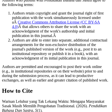
Authors who publish with Pendidikan Bahasa dan Sastra agree to
the following terms:
Authors retain copyright and grant the journal right of first
publication with the work simultaneously licensed under
aÂ
Creative Commons Attribution License (CC BY-SA
4.0)
Â that allows others to share the work with an
acknowledgment of the work's authorship and initial
publication in this journal.Â
Authors are able to enter into separate, additional contractual
arrangements for the non-exclusive distribution of the
journal's published version of the work (e.g., post it to an
institutional repository or publish it in a book), with an
acknowledgment of its initial publication in this journal.
Authors are permitted and encouraged to post their work online
(e.g., in institutional repositories or on their website) prior to and
during the submission process, as it can lead to productive
exchanges, as well as earlier and greater citation of published work.
How to Cite
Warisan Leluhur yang Tak Lekang Waktu: Mengapa Masyarakat
Sasak Masih Memilih Pengobatan Tradisional. (2026).
Pendidikan
Bahasa Dan Sastra
,
5
(1).