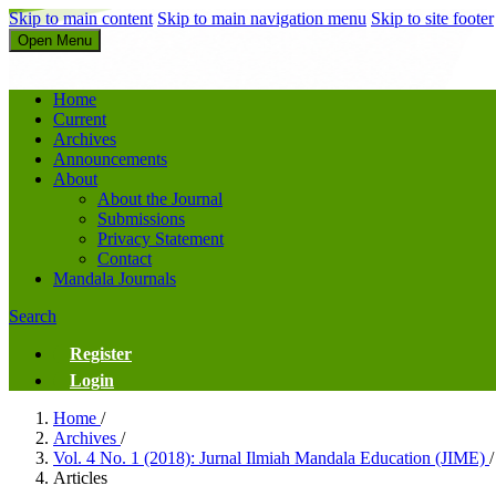
Skip to main content
Skip to main navigation menu
Skip to site footer
Open Menu
Jurnal Ilmiah Mandala Education
Home
Current
Archives
Announcements
About
About the Journal
Submissions
Privacy Statement
Contact
Mandala Journals
Search
Register
Login
Home
/
Archives
/
Vol. 4 No. 1 (2018): Jurnal Ilmiah Mandala Education (JIME)
/
Articles