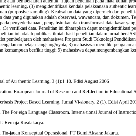
 atau pembelajaran autentik. Tujuan penelitian pada mata kuliah prod
entic learning, (3) mengidentifikasi kendala pelaksanaan authentic lear
an (purposive sampling). Keabsahan data yang diperoleh dari penelitian
ta yang digunakan adalah observasi, wawancara, dan dokumen. Teknik 
 pada penyederhanaan, pengabstrakan dan transformasi data kasar yang 
(3) verifikasi data. Penelitian ini diharapkan dapat mengidentifikasi p
itian ini adalah publikasi ilmiah hasil penelitian dalam jurnal ber-ISS
let pembelajaran oleh mahasiswa Program Studi Teknologi Pendidikan.
i pengalaman belajar langsung/nyata; 3) mahasiswa memiliki pengalama
n kemampuan berfikir tinggi; 5) mahasiswa dapat mengembangkan kema
l of Au-thentic Learning. 3 (1):1-10. Edisi August 2006
ation. Eu-ropean Journal of Research and Ref-lection in Educational 
basis Project Based Learning. Jurnal Vi-sionary. 2 (1). Edisi April 
n The For-eign Language Classroom. Interna-tional Journal of Instruct
.T. Remaja Rosdakarya.
 Tin-jauan Konseptual Operasional. PT Bumi Aksara: Jakarta.