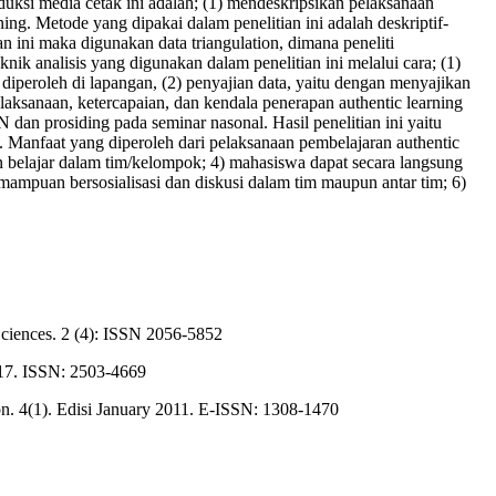
uksi media cetak ini adalah; (1) mendeskripsikan pelaksanaan
ning. Metode yang dipakai dalam penelitian ini adalah deskriptif-
 ini maka digunakan data triangulation, dimana peneliti
analisis yang digunakan dalam penelitian ini melalui cara; (1)
diperoleh di lapangan, (2) penyajian data, yaitu dengan menyajikan
elaksanaan, ketercapaian, dan kendala penerapan authentic learning
N dan prosiding pada seminar nasonal. Hasil penelitian ini yaitu
 Manfaat yang diperoleh dari pelaksanaan pembelajaran authentic
n belajar dalam tim/kelompok; 4) mahasiswa dapat secara langsung
mpuan bersosialisasi dan diskusi dalam tim maupun antar tim; 6)
Sciences. 2 (4): ISSN 2056-5852
2017. ISSN: 2503-4669
ion. 4(1). Edisi January 2011. E-ISSN: 1308-1470