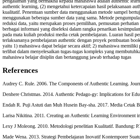
pengalaman yang bermakna kepada mahasiswa adalah authentic learning
authentic learning, (2) mengetahui ketercapaian hasil pelaksanaan auth
kualitatif. Penentuan sumber data menggunakan metode sampel bertuju
menggunakan beberapa sumber data yang sama. Metode pengumpulan da
reduksi data, yaitu merupakan proses pemilihan, pemusatan perhatian
berbagai informasi yang diseleksi dalam rangka penarikan kesimpulan, 
pada mata kuliah produksi media cetak pembelajaran. Luaran hasil penel
terlaksananya pembelajaran authentic dengan proyek pembuatan book
yaitu 1) mahasiswa dapat belajar secara aktif; 2) mahasiswa memilik
terlibat dalam menyelesaikan tugas-tugas kompleks yang membutuhka
mahasiswa belajar disiplin dan bertanggung jawab terhadap tugas
References
Audrey C. Rule. 2006. The Components of Authentic Learning. Journa
Denhere Christmas. 2014. Authentic Pedago-gy: Implications for Educ
Endah R. Puji Astuti dan Muh Husein Bay-sha. 2017. Media Cetak Ber
Larisa Nikitina. 2011. Creating an Authentic Learning Environment i
Lexy J Moleong. 2010. Metodologi penelitian Kualitatif. Bandung: P
Made Wena. 2013. Strategi Pembelajaran Inovatif Kontemporer Suatu