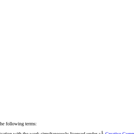
he following terms:
ublication with the work simultaneously licensed under aÂ
Creative Comm