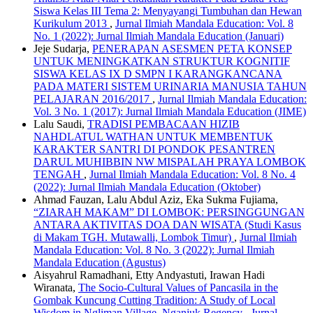
Siswa Kelas III Tema 2: Menyayangi Tumbuhan dan Hewan
Kurikulum 2013
,
Jurnal Ilmiah Mandala Education: Vol. 8
No. 1 (2022): Jurnal Ilmiah Mandala Education (Januari)
Jeje Sudarja,
PENERAPAN ASESMEN PETA KONSEP
UNTUK MENINGKATKAN STRUKTUR KOGNITIF
SISWA KELAS IX D SMPN I KARANGKANCANA
PADA MATERI SISTEM URINARIA MANUSIA TAHUN
PELAJARAN 2016/2017
,
Jurnal Ilmiah Mandala Education:
Vol. 3 No. 1 (2017): Jurnal Ilmiah Mandala Education (JIME)
Lalu Saudi,
TRADISI PEMBACAAN HIZIB
NAHDLATUL WATHAN UNTUK MEMBENTUK
KARAKTER SANTRI DI PONDOK PESANTREN
DARUL MUHIBBIN NW MISPALAH PRAYA LOMBOK
TENGAH
,
Jurnal Ilmiah Mandala Education: Vol. 8 No. 4
(2022): Jurnal Ilmiah Mandala Education (Oktober)
Ahmad Fauzan, Lalu Abdul Aziz, Eka Sukma Fujiama,
“ZIARAH MAKAM” DI LOMBOK: PERSINGGUNGAN
ANTARA AKTIVITAS DOA DAN WISATA (Studi Kasus
di Makam TGH. Mutawalli, Lombok Timur)
,
Jurnal Ilmiah
Mandala Education: Vol. 8 No. 3 (2022): Jurnal Ilmiah
Mandala Education (Agustus)
Aisyahrul Ramadhani, Etty Andyastuti, Irawan Hadi
Wiranata,
The Socio-Cultural Values ​​of Pancasila in the
Gombak Kuncung Cutting Tradition: A Study of Local
Wisdom in Ngliman Village, Nganjuk Regency
,
Jurnal