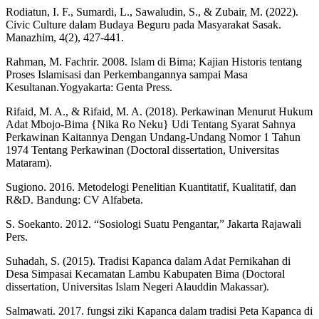
Rodiatun, I. F., Sumardi, L., Sawaludin, S., & Zubair, M. (2022).
Civic Culture dalam Budaya Beguru pada Masyarakat Sasak.
Manazhim, 4(2), 427-441.
Rahman, M. Fachrir. 2008. Islam di Bima; Kajian Historis tentang
Proses Islamisasi dan Perkembangannya sampai Masa
Kesultanan.Yogyakarta: Genta Press.
Rifaid, M. A., & Rifaid, M. A. (2018). Perkawinan Menurut Hukum
Adat Mbojo-Bima {Nika Ro Neku} Udi Tentang Syarat Sahnya
Perkawinan Kaitannya Dengan Undang-Undang Nomor 1 Tahun
1974 Tentang Perkawinan (Doctoral dissertation, Universitas
Mataram).
Sugiono. 2016. Metodelogi Penelitian Kuantitatif, Kualitatif, dan
R&D. Bandung: CV Alfabeta.
S. Soekanto. 2012. “Sosiologi Suatu Pengantar,” Jakarta Rajawali
Pers.
Suhadah, S. (2015). Tradisi Kapanca dalam Adat Pernikahan di
Desa Simpasai Kecamatan Lambu Kabupaten Bima (Doctoral
dissertation, Universitas Islam Negeri Alauddin Makassar).
Salmawati. 2017. fungsi ziki Kapanca dalam tradisi Peta Kapanca di