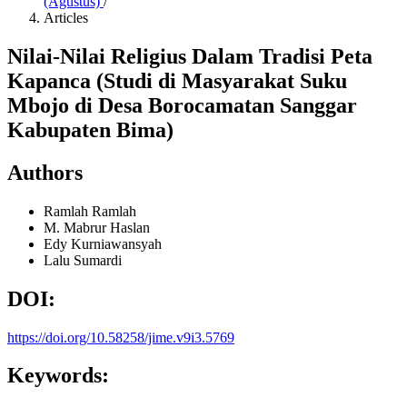
(Agustus)
/
Articles
Nilai-Nilai Religius Dalam Tradisi Peta
Kapanca (Studi di Masyarakat Suku
Mbojo di Desa Borocamatan Sanggar
Kabupaten Bima)
Authors
Ramlah Ramlah
M. Mabrur Haslan
Edy Kurniawansyah
Lalu Sumardi
DOI:
https://doi.org/10.58258/jime.v9i3.5769
Keywords: