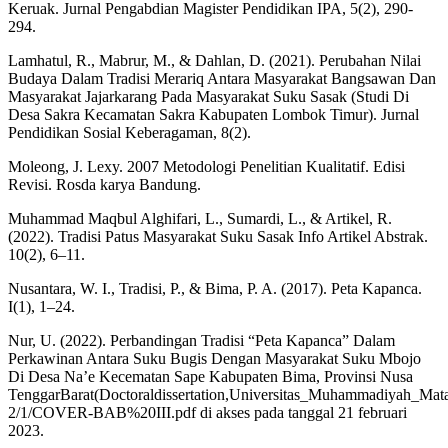
Keruak. Jurnal Pengabdian Magister Pendidikan IPA, 5(2), 290-
294.
Lamhatul, R., Mabrur, M., & Dahlan, D. (2021). Perubahan Nilai
Budaya Dalam Tradisi Merariq Antara Masyarakat Bangsawan Dan
Masyarakat Jajarkarang Pada Masyarakat Suku Sasak (Studi Di
Desa Sakra Kecamatan Sakra Kabupaten Lombok Timur). Jurnal
Pendidikan Sosial Keberagaman, 8(2).
Moleong, J. Lexy. 2007 Metodologi Penelitian Kualitatif. Edisi
Revisi. Rosda karya Bandung.
Muhammad Maqbul Alghifari, L., Sumardi, L., & Artikel, R.
(2022). Tradisi Patus Masyarakat Suku Sasak Info Artikel Abstrak.
10(2), 6–11.
Nusantara, W. I., Tradisi, P., & Bima, P. A. (2017). Peta Kapanca.
I(1), 1–24.
Nur, U. (2022). Perbandingan Tradisi “Peta Kapanca” Dalam
Perkawinan Antara Suku Bugis Dengan Masyarakat Suku Mbojo
Di Desa Na’e Kecematan Sape Kabupaten Bima, Provinsi Nusa
TenggarBarat(Doctoraldissertation,Universitas_Muhammadiyah_Matara
2/1/COVER-BAB%20III.pdf di akses pada tanggal 21 februari
2023.