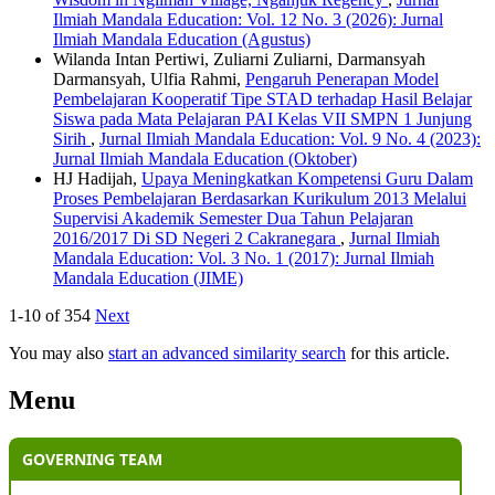
Ilmiah Mandala Education: Vol. 12 No. 3 (2026): Jurnal
Ilmiah Mandala Education (Agustus)
Wilanda Intan Pertiwi, Zuliarni Zuliarni, Darmansyah
Darmansyah, Ulfia Rahmi,
Pengaruh Penerapan Model
Pembelajaran Kooperatif Tipe STAD terhadap Hasil Belajar
Siswa pada Mata Pelajaran PAI Kelas VII SMPN 1 Junjung
Sirih
,
Jurnal Ilmiah Mandala Education: Vol. 9 No. 4 (2023):
Jurnal Ilmiah Mandala Education (Oktober)
HJ Hadijah,
Upaya Meningkatkan Kompetensi Guru Dalam
Proses Pembelajaran Berdasarkan Kurikulum 2013 Melalui
Supervisi Akademik Semester Dua Tahun Pelajaran
2016/2017 Di SD Negeri 2 Cakranegara
,
Jurnal Ilmiah
Mandala Education: Vol. 3 No. 1 (2017): Jurnal Ilmiah
Mandala Education (JIME)
1-10 of 354
Next
You may also
start an advanced similarity search
for this article.
Menu
GOVERNING TEAM