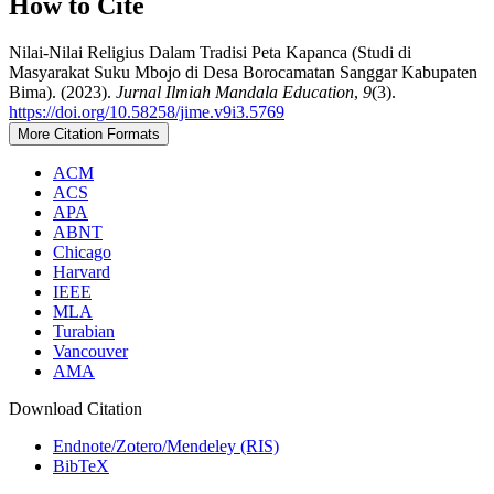
How to Cite
Nilai-Nilai Religius Dalam Tradisi Peta Kapanca (Studi di
Masyarakat Suku Mbojo di Desa Borocamatan Sanggar Kabupaten
Bima). (2023).
Jurnal Ilmiah Mandala Education
,
9
(3).
https://doi.org/10.58258/jime.v9i3.5769
More Citation Formats
ACM
ACS
APA
ABNT
Chicago
Harvard
IEEE
MLA
Turabian
Vancouver
AMA
Download Citation
Endnote/Zotero/Mendeley (RIS)
BibTeX