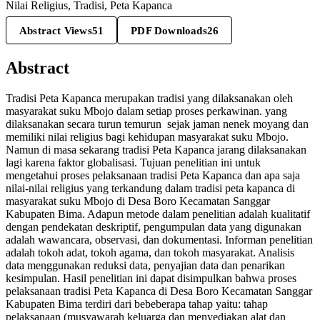
Nilai Religius, Tradisi, Peta Kapanca
Abstract Views
51
PDF Downloads
26
Abstract
Tradisi Peta Kapanca merupakan tradisi yang dilaksanakan oleh
masyarakat suku Mbojo dalam setiap proses perkawinan. yang
dilaksanakan secara turun temurun sejak jaman nenek moyang dan
memiliki nilai religius bagi kehidupan masyarakat suku Mbojo.
Namun di masa sekarang tradisi Peta Kapanca jarang dilaksanakan
lagi karena faktor globalisasi. Tujuan penelitian ini untuk
mengetahui proses pelaksanaan tradisi Peta Kapanca dan apa saja
nilai-nilai religius yang terkandung dalam tradisi peta kapanca di
masyarakat suku Mbojo di Desa Boro Kecamatan Sanggar
Kabupaten Bima. Adapun metode dalam penelitian adalah kualitatif
dengan pendekatan deskriptif, pengumpulan data yang digunakan
adalah wawancara, observasi, dan dokumentasi. Informan penelitian
adalah tokoh adat, tokoh agama, dan tokoh masyarakat. Analisis
data menggunakan reduksi data, penyajian data dan penarikan
kesimpulan. Hasil penelitian ini dapat disimpulkan bahwa proses
pelaksanaan tradisi Peta Kapanca di Desa Boro Kecamatan Sanggar
Kabupaten Bima terdiri dari bebeberapa tahap yaitu: tahap
pelaksanaan (musyawarah keluarga dan menyediakan alat dan