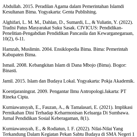
Abdullah. 2015. Peradilan Agama dalam Pemerintahan Islamdi
Kesultanan Bima. Yogyakarta: Genta Publishing.
Alghifari, L. M. M., Dahlan, D., Sumardi, L., & Yuliatin, Y. (2022).
Tradisi Patus Masyarakat Suku Sasak. CIVICUS: Pendidikan-
Penelitian-Pengabdian Pendidikan Pancasila dan Kewarganegaraan,
10(2), 6-11.
Hamzah, Muslimin. 2004. Ensiklopedia Bima. Bima: Pemerintah
Kabupaten Bima.
Ismail. 2008. Kebangkitan Islam di Dana Mbojo (Bima). Bogor:
Binasti.
Jamil. 2015. Islam dan Budaya Lokal. Yogyakarta: Pokja Akademik.
Koentjaraningrat. 2009. Pengantar Ilmu Antropologi.Jakarta: PT
Rineka Cipta.
Kurniawansyah, E., Fauzan, A., & Tamalasari, E. (2021). Implikasi
Pernikahan Dini Terhadap Keharmonisan Keluarga Di Sumbawa.
Jurnal Pendidikan Sosial Keberagaman, 8(1).
Kurniawansyah, E., & Rodiatun, I. F. (2022). Nilai-Nilai Yang
Terkandung Dalam Kegiatan Pekan Sabtu Budaya di SMA Negeri 1