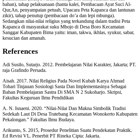
bahan), tahap pelaksanaan (hanta kalei, Pembacaan Ayat Suci Al-
Qur,An, penyampaian petuah, Upacara Peta Kapanca dan lantunan
zikir), tahap penutup (pembacaan do’a dan lepi mbunga).
Sedangkan nilai-nilai religius yang terkandung dalam tradisi Peta
Kapanca di masyarakat suku Mbojo di Desa Boro Kecamatan
Sanggar Kabupaten Bima yaitu: iman, takwa, ikhlas, syukur, sabar,
kesucian dan amanah.
References
Adi Susilo, Sutarjo. 2012. Pembelajaran Nilai Karakter, Jakarta; PT.
raja Grafindo Persada.
Aisah. 2017. Nilai Religius Pada Novel Kubah Karya Ahmad
Tohari Tinjauan Sosiologi Sasta Dan Implementasinya Sebagai
Bahan Pembelajaran Sastra Di SMA N 2 Sukoharjo. Skripsi,
Fakultas Keguruan Ilmu Pendidikan
A. N. Isnaeni. 2020. “Nilai-Nilai Dan Makna Simbolik Tradisi
Sedekah Laut Di Desa Tratebang Kecamatan Wonokerto Kabupaten
Pekalongan.” Fakultas Ilmu Budaya.
Arikunto, S. 2015, Prosedur Penelitian Suatu Pendekatan Praktik.
Ed Revisi VI,. Penerbit PT Rineka Cipta: Jakarta.