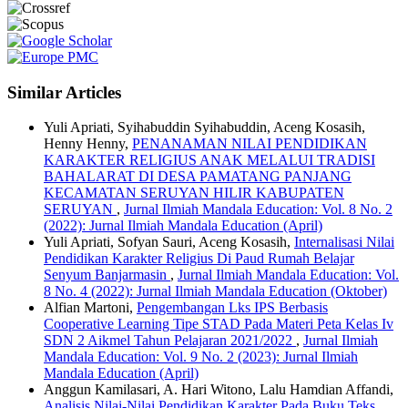
Similar Articles
Yuli Apriati, Syihabuddin Syihabuddin, Aceng Kosasih,
Henny Henny,
PENANAMAN NILAI PENDIDIKAN
KARAKTER RELIGIUS ANAK MELALUI TRADISI
BAHALARAT DI DESA PAMATANG PANJANG
KECAMATAN SERUYAN HILIR KABUPATEN
SERUYAN
,
Jurnal Ilmiah Mandala Education: Vol. 8 No. 2
(2022): Jurnal Ilmiah Mandala Education (April)
Yuli Apriati, Sofyan Sauri, Aceng Kosasih,
Internalisasi Nilai
Pendidikan Karakter Religius Di Paud Rumah Belajar
Senyum Banjarmasin
,
Jurnal Ilmiah Mandala Education: Vol.
8 No. 4 (2022): Jurnal Ilmiah Mandala Education (Oktober)
Alfian Martoni,
Pengembangan Lks IPS Berbasis
Cooperative Learning Tipe STAD Pada Materi Peta Kelas Iv
SDN 2 Aikmel Tahun Pelajaran 2021/2022
,
Jurnal Ilmiah
Mandala Education: Vol. 9 No. 2 (2023): Jurnal Ilmiah
Mandala Education (April)
Anggun Kamilasari, A. Hari Witono, Lalu Hamdian Affandi,
Analisis Nilai-Nilai Pendidikan Karakter Pada Buku Teks