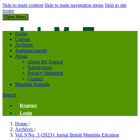
Skip to main content
Skip to main navigation menu
Skip to site
footer
Open Menu
Jurnal Ilmiah Mandala Education
Home
Current
Archives
Announcements
About
About the Journal
Submissions
Privacy Statement
Contact
Mandala Journals
Search
Register
Login
Home
/
Archives
/
Vol. 9 No. 3 (2023): Jurnal Ilmiah Mandala Edcation