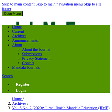
Skip to main content
Skip to main navigation menu
Skip to site
footer
Open Menu
Jurnal Ilmiah Mandala Education
Home
Current
Archives
Announcements
About
About the Journal
Submissions
Privacy Statement
Contact
Mandala Journals
Search
Register
Login
Home
/
Archives
/
Vol. 6 No. 2 (2020): Jurnal Ilmiah Mandala Education (JIME)