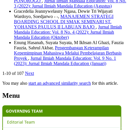
PONOROGO
,
Jurnal Ilmiah Mandala Education: Vol. 8 No.
3 (2022): Jurnal Ilmiah Mandala Education (Agustus)
Gracedelia Jeannywelasny Ngasa, Dewie Tri Wijayati
Wardoyo, Soedjarwo - -,
MANAJEMEN STRATEGI
BOARDING SCHOOL DI SMAK SEMINARI ST.
YOHANES PAULUS II LABUAN BAJO
,
Jurnal Ilmiah
Mandala Education: Vol. 8 No. 4 (2022): Jurnal Ilmiah
Mandala Education (Oktober)
Enung Hasanah, Suyata Suyata, M Ikhsan Al Ghazi, Fauzia
Fauzia, Sahrul Akbar,
Pengembangan Keterampilan
Kepemimpinan Mahasiswa Melalui Pembelajaran Berbasis
Proyek
,
Jurnal Ilmiah Mandala Education: Vol. 9 No. 1
(2023): Jurnal Ilmiah Mandala Education (Januari)
1-10 of 107
Next
You may also
start an advanced similarity search
for this article.
Menu
GOVERNING TEAM
Editorial Team