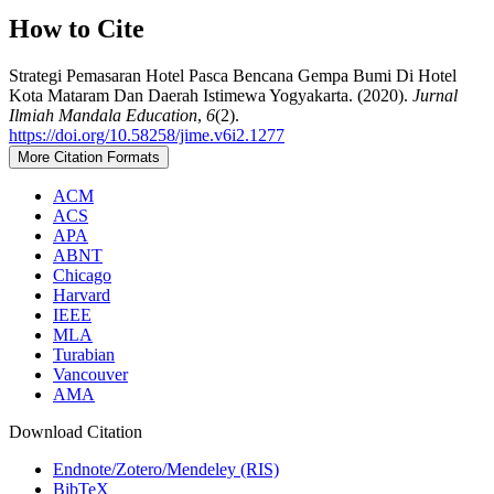
How to Cite
Strategi Pemasaran Hotel Pasca Bencana Gempa Bumi Di Hotel
Kota Mataram Dan Daerah Istimewa Yogyakarta. (2020).
Jurnal
Ilmiah Mandala Education
,
6
(2).
https://doi.org/10.58258/jime.v6i2.1277
More Citation Formats
ACM
ACS
APA
ABNT
Chicago
Harvard
IEEE
MLA
Turabian
Vancouver
AMA
Download Citation
Endnote/Zotero/Mendeley (RIS)
BibTeX