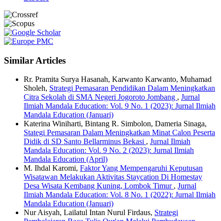
Similar Articles
Rr. Pramita Surya Hasanah, Karwanto Karwanto, Muhamad
Sholeh,
Strategi Pemasaran Pendidikan Dalam Meningkatkan
Citra Sekolah di SMA Negeri Jogoroto Jombang
,
Jurnal
Ilmiah Mandala Education: Vol. 9 No. 1 (2023): Jurnal Ilmiah
Mandala Education (Januari)
Katerina Winiharti, Bintang R. Simbolon, Dameria Sinaga,
Stategi Pemasaran Dalam Meningkatkan Minat Calon Peserta
Didik di SD Santo Bellarminus Bekasi
,
Jurnal Ilmiah
Mandala Education: Vol. 9 No. 2 (2023): Jurnal Ilmiah
Mandala Education (April)
M. Ihdal Karomi,
Faktor Yang Mempengaruhi Keputusan
Wisatawan Melakukan Aktivitas Staycation Di Homestay
Desa Wisata Kembang Kuning, Lombok Timur
,
Jurnal
Ilmiah Mandala Education: Vol. 8 No. 1 (2022): Jurnal Ilmiah
Mandala Education (Januari)
Nur Aisyah, Lailatul Intan Nurul Firdaus,
Strategi