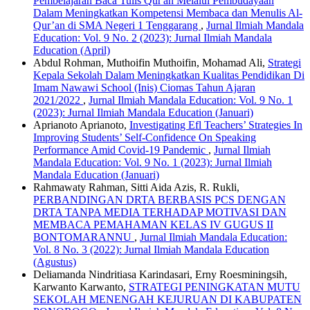
Pembelajaran Baca Tulis Qur'an Melalui Pembudayaan
Dalam Meningkatkan Kompetensi Membaca dan Menulis Al-
Qur’an di SMA Negeri 1 Tenggarang
,
Jurnal Ilmiah Mandala
Education: Vol. 9 No. 2 (2023): Jurnal Ilmiah Mandala
Education (April)
Abdul Rohman, Muthoifin Muthoifin, Mohamad Ali,
Strategi
Kepala Sekolah Dalam Meningkatkan Kualitas Pendidikan Di
Imam Nawawi School (Inis) Ciomas Tahun Ajaran
2021/2022
,
Jurnal Ilmiah Mandala Education: Vol. 9 No. 1
(2023): Jurnal Ilmiah Mandala Education (Januari)
Aprianoto Aprianoto,
Investigating Efl Teachers’ Strategies In
Improving Students’ Self-Confidence On Speaking
Performance Amid Covid-19 Pandemic
,
Jurnal Ilmiah
Mandala Education: Vol. 9 No. 1 (2023): Jurnal Ilmiah
Mandala Education (Januari)
Rahmawaty Rahman, Sitti Aida Azis, R. Rukli,
PERBANDINGAN DRTA BERBASIS PCS DENGAN
DRTA TANPA MEDIA TERHADAP MOTIVASI DAN
MEMBACA PEMAHAMAN KELAS IV GUGUS II
BONTOMARANNU
,
Jurnal Ilmiah Mandala Education:
Vol. 8 No. 3 (2022): Jurnal Ilmiah Mandala Education
(Agustus)
Deliamanda Nindritiasa Karindasari, Erny Roesminingsih,
Karwanto Karwanto,
STRATEGI PENINGKATAN MUTU
SEKOLAH MENENGAH KEJURUAN DI KABUPATEN