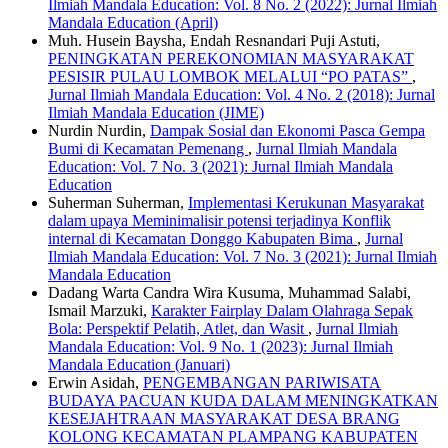
Ilmiah Mandala Education: Vol. 8 No. 2 (2022): Jurnal Ilmiah
Mandala Education (April)
Muh. Husein Baysha, Endah Resnandari Puji Astuti,
PENINGKATAN PEREKONOMIAN MASYARAKAT
PESISIR PULAU LOMBOK MELALUI “PO PATAS”
,
Jurnal Ilmiah Mandala Education: Vol. 4 No. 2 (2018): Jurnal
Ilmiah Mandala Education (JIME)
Nurdin Nurdin,
Dampak Sosial dan Ekonomi Pasca Gempa
Bumi di Kecamatan Pemenang
,
Jurnal Ilmiah Mandala
Education: Vol. 7 No. 3 (2021): Jurnal Ilmiah Mandala
Education
Suherman Suherman,
Implementasi Kerukunan Masyarakat
dalam upaya Meminimalisir potensi terjadinya Konflik
internal di Kecamatan Donggo Kabupaten Bima
,
Jurnal
Ilmiah Mandala Education: Vol. 7 No. 3 (2021): Jurnal Ilmiah
Mandala Education
Dadang Warta Candra Wira Kusuma, Muhammad Salabi,
Ismail Marzuki,
Karakter Fairplay Dalam Olahraga Sepak
Bola: Perspektif Pelatih, Atlet, dan Wasit
,
Jurnal Ilmiah
Mandala Education: Vol. 9 No. 1 (2023): Jurnal Ilmiah
Mandala Education (Januari)
Erwin Asidah,
PENGEMBANGAN PARIWISATA
BUDAYA PACUAN KUDA DALAM MENINGKATKAN
KESEJAHTRAAN MASYARAKAT DESA BRANG
KOLONG KECAMATAN PLAMPANG KABUPATEN