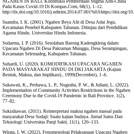
NGABEN IN BALI. Konstruksi Pemberitaan Stigma Anti-China
Pada Kasus Covid-19 Di Kompas.Com, 68(1), 1–12.
http://dx.doi.org/10.1016/j.ndteint.2014.07.001%0Ahttps://doi.org/1
Suandra, I. K. (2001). Ngaben Beya Alit di Desa Adat Jegu,
Kecamatan Penebel Kabupaten Tabanan. Ditinjau dari Pendidikan
Agama Hindu. Universitas Hindu Indonesia.
Sudarma, I. P. (2016). Sesolahan Barong Kadengkleng dalam
Upacara Ngaben Di Desa Pakraman Munggu, Desa Serampingan,
Kecamatan Selemadeg, Kabupaten Tabanan.
Suhardi, U. (2020). KOMODIFIKASI UPACARA NGABEN
PADA MASYARAKAT HINDU DI DKI JAKARTA (Kajian
Bentuk, Makna, dan Implikasi)., 1999(December), 1–6.
Sukawati, K., Perbawa, L. P., Nugraha, P. W., & Juliant, L. (2022).
Implementation of Community Activities Restrictions in the Ngaben
Ceremony Due to the Covid-19 Pandemic in Bali Province. 1(2),
77–82.
Sukraliawan. (2011). Reinterpretasi makna ngaben massal pada
masyarakat Desa Sudaji: Suatu kajian budaya. Jurnal Sains Dan
Teknologi: Universitas Panji Sakti, 11(1), 120–133.
Wirata, I. W. (2022). Fenomenologi Pelaksanaan Upacara Ngaben