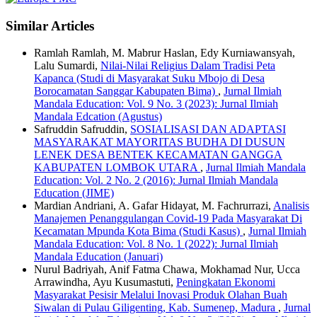
Similar Articles
Ramlah Ramlah, M. Mabrur Haslan, Edy Kurniawansyah,
Lalu Sumardi,
Nilai-Nilai Religius Dalam Tradisi Peta
Kapanca (Studi di Masyarakat Suku Mbojo di Desa
Borocamatan Sanggar Kabupaten Bima)
,
Jurnal Ilmiah
Mandala Education: Vol. 9 No. 3 (2023): Jurnal Ilmiah
Mandala Edcation (Agustus)
Safruddin Safruddin,
SOSIALISASI DAN ADAPTASI
MASYARAKAT MAYORITAS BUDHA DI DUSUN
LENEK DESA BENTEK KECAMATAN GANGGA
KABUPATEN LOMBOK UTARA
,
Jurnal Ilmiah Mandala
Education: Vol. 2 No. 2 (2016): Jurnal Ilmiah Mandala
Education (JIME)
Mardian Andriani, A. Gafar Hidayat, M. Fachrurrazi,
Analisis
Manajemen Penanggulangan Covid-19 Pada Masyarakat Di
Kecamatan Mpunda Kota Bima (Studi Kasus)
,
Jurnal Ilmiah
Mandala Education: Vol. 8 No. 1 (2022): Jurnal Ilmiah
Mandala Education (Januari)
Nurul Badriyah, Anif Fatma Chawa, Mokhamad Nur, Ucca
Arrawindha, Ayu Kusumastuti,
Peningkatan Ekonomi
Masyarakat Pesisir Melalui Inovasi Produk Olahan Buah
Siwalan di Pulau Giligenting, Kab. Sumenep, Madura
,
Jurnal