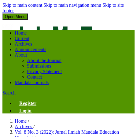
Skip to main content
Skip to main navigation menu
Skip to site
footer
Open Menu
Jurnal Ilmiah Mandala Education
Home
Current
Archives
Announcements
About
About the Journal
Submissions
Privacy Statement
Contact
Mandala Journals
Search
Register
Login
Home
/
Archives
/
Vol. 8 No. 3 (2022): Jurnal Ilmiah Mandala Education