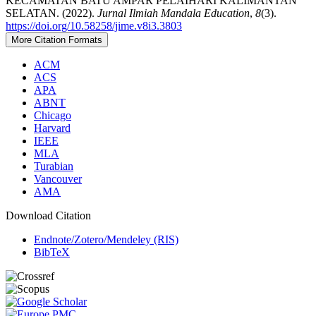
KECAMATAN BATU AMPAR PELAIHARI KALIMANTAN
SELATAN. (2022).
Jurnal Ilmiah Mandala Education
,
8
(3).
https://doi.org/10.58258/jime.v8i3.3803
More Citation Formats
ACM
ACS
APA
ABNT
Chicago
Harvard
IEEE
MLA
Turabian
Vancouver
AMA
Download Citation
Endnote/Zotero/Mendeley (RIS)
BibTeX