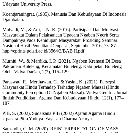
Udayana University Press.
Koentjaraningrat. (1985). Manusia Dan Kebudayaan Di Indonesia.
Djambatan.
Mulyadi, M., & Adi, I. N. R. (2016). Partisipasi Dan Motivasi
Masyarakat Dalam Pelaksanaan Upacara Ngaben Ngerit Serta
Dampaknya Pada Kehidupan Masyarakat. Prosiding Seminar
Nasional Hasil Penelitian-Denpasar, September 2016, 73–87.
http://eprints.polsri.ac.id/3564/3/BAB II.pdf
Murniti, W., & Mardika, I. P. (2021). Ngaben Kremasi Di Desa
Pakraman Buleleng, Kecamatan Buleleng, Kabupetan Buleleng
Oleh. Vidya Darśan, 2(2), 115–129.
Paraswati, R., Merthawan, G., & Yasini, K. (2021). Persepsi
Masyarakat Hindu Terhadap Terhadap Ngaben Massal (Hindu
Community Perception Of Ngaben Massal). Widya Genitri : Jurnal
Ilmiah Pendidikan, Agama Dan Kebudayaan Hindu, 12(1), 177–
187.
PIB, S. (2002). Sudarsana PIB (2002) Ajaran Agama Hindu
Upacara Pitra Yadnya. Yayasan Dharma Acarya.
Samsudin, C. M. (2020). REINTERPRETATION OF MASS