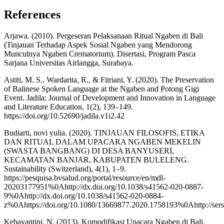
References
Arjawa. (2010). Pergeseran Pelaksanaan Ritual Ngaben di Bali
(Tinjauan Terhadap Aspek Sosial Ngaben yang Mendorong
Munculnya Ngaben Crematorium). Disertasi, Program Pasca
Sarjana Universitas Airlangga, Surabaya.
Astiti, M. S., Wardarita, R., & Fitriani, Y. (2020). The Preservation
of Balinese Spoken Language at the Ngaben and Potong Gigi
Event. Jadila: Journal of Development and Innovation in Language
and Literature Education, 1(2), 139–149.
https://doi.org/10.52690/jadila.v1i2.42
Budiarti, novi yulia. (2020). TINJAUAN FILOSOFIS, ETIKA
DAN RITUAL DALAM UPACARA NGABEN MEKELIN
(SWASTA BANGBANG) DI DESA BANYUSERI,
KECAMATAN BANJAR, KABUPATEN BULELENG.
Sustainability (Switzerland), 4(1), 1–9.
https://pesquisa.bvsalud.org/portal/resource/en/mdl-
20203177951%0Ahttp://dx.doi.org/10.1038/s41562-020-0887-
9%0Ahttp://dx.doi.org/10.1038/s41562-020-0884-
z%0Ahttps://doi.org/10.1080/13669877.2020.1758193%0Ahttp://sersc.
Kebayantini, N. (2013). Komodifikasi Upacara Ngaben di Bali.