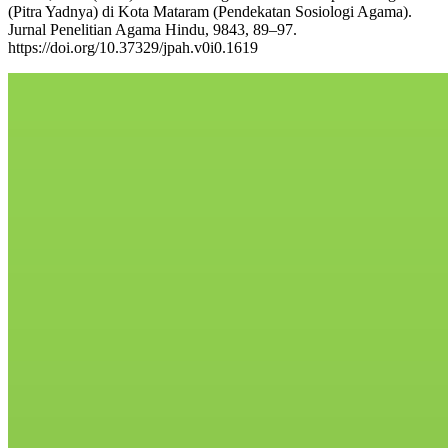
(Pitra Yadnya) di Kota Mataram (Pendekatan Sosiologi Agama).
Jurnal Penelitian Agama Hindu, 9843, 89–97.
https://doi.org/10.37329/jpah.v0i0.1619