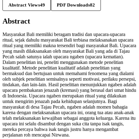
Abstract Views
49
PDF Downloads
82
Abstract
Masyarakat Bali memiliki beragam tradisi dan upacara-upacara
ritual, sejak dahulu masyarakat Bali terbiasa melaksanakan upacara
ritual yang memiliki makna tersendiri bagi masyarakat Bali. Upacara
yang masih dilaksanakan oleh masyarakat Bali yang ada di Tajau
Pecah salah satunya ialah upacara ngaben (upacara kematian).
Dalam penelitian ini, peneliti menggunakan metode penelitian
kualitatif. Metode penelitian kualitatif adalah penelitian yang
bermaksud dan bertujuan untuk memahami fenomena yang dialami
oleh subjek penelitian semisalnya seperti motivasi, perilaku persepsi,
tindakan, dan lain-lain. Hasil penelitian menunjukkan ngaben adalah
upacara pembakaran jenazah (kremasi) yang berasal dari umat hindu
di Indonesia. Upacara ngaben merupakan ritual yang dilakukan
untuk mengirim jenazah pada kehidupan selanjutnya. Bagi
masyarakat di desa Tajau Pecah, ngaben adalah momen bahagia
karena dengan melaksanakan upacara ini, orang tua atau anak-anak
telah melaksanakan kewajiban sebagai anggota keluarga. Karena itu
upacara ini selalu disambut dengan suka cita tanpa isak tangis,
mereka percaya bahwa isak tangis justru hanya mengambat
perjalanan roh mencapai Nirwana.