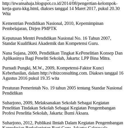
http://irwansahaja.blogspot.co.id/2014/08/pengertian-kelompok-
kerja-guru-kkg.html, diakses tanggal 14 Maret 2017, pukul 20.30
Wita
Kementrian Pendidikan Nasional, 2010, Kepemimpinan
Pembelajaran, Dirjen PMPTK
Keputusan Mentri Pendidikan Nasional No. 16 Tahun 2007,
Standar Kualifikasi Akademik dan Kompetensi Guru.
Nana Sujana, 2009, Pendidikan Tingkat KePenelitian Konsep Dan
Aplikasinya Bagi Peneliti Sekolah, Jakarta: LPP Bina Mitra.
Purnadi Pungki, M.W., 2009, Kompetensi-Faktor Kunci
Keberhasilan, dalam http://vibizconsulting.com. Diakses tanggal 16
Agustus 2016 pukul 19.35 wita
Peraturan Pemerintah No. 19 tahun 2005 tentang Standar Nasional
Pendidikan
Suharjono, 2009, Melaksanakan Sekolah Sebagai Kegiatan
Penelitian Tindakan Sekolah Sebagai Kegiatan Pengembangan
Profesi Penelitia Sekolah, Jakarta: Bumi Aksara.
Suharjono, 2012, Publikasi Ilmiah Dalam Kegiatan Pengembangan
Keprofesian Berkelanjutan Bagi Guru, Jakarta: Cakrawala