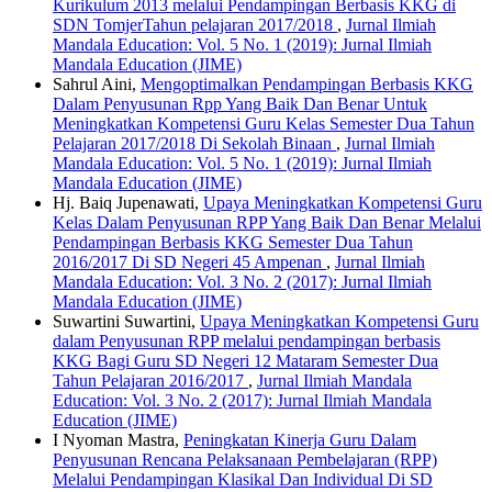
Kurikulum 2013 melalui Pendampingan Berbasis KKG di
SDN TomjerTahun pelajaran 2017/2018
,
Jurnal Ilmiah
Mandala Education: Vol. 5 No. 1 (2019): Jurnal Ilmiah
Mandala Education (JIME)
Sahrul Aini,
Mengoptimalkan Pendampingan Berbasis KKG
Dalam Penyusunan Rpp Yang Baik Dan Benar Untuk
Meningkatkan Kompetensi Guru Kelas Semester Dua Tahun
Pelajaran 2017/2018 Di Sekolah Binaan
,
Jurnal Ilmiah
Mandala Education: Vol. 5 No. 1 (2019): Jurnal Ilmiah
Mandala Education (JIME)
Hj. Baiq Jupenawati,
Upaya Meningkatkan Kompetensi Guru
Kelas Dalam Penyusunan RPP Yang Baik Dan Benar Melalui
Pendampingan Berbasis KKG Semester Dua Tahun
2016/2017 Di SD Negeri 45 Ampenan
,
Jurnal Ilmiah
Mandala Education: Vol. 3 No. 2 (2017): Jurnal Ilmiah
Mandala Education (JIME)
Suwartini Suwartini,
Upaya Meningkatkan Kompetensi Guru
dalam Penyusunan RPP melalui pendampingan berbasis
KKG Bagi Guru SD Negeri 12 Mataram Semester Dua
Tahun Pelajaran 2016/2017
,
Jurnal Ilmiah Mandala
Education: Vol. 3 No. 2 (2017): Jurnal Ilmiah Mandala
Education (JIME)
I Nyoman Mastra,
Peningkatan Kinerja Guru Dalam
Penyusunan Rencana Pelaksanaan Pembelajaran (RPP)
Melalui Pendampingan Klasikal Dan Individual Di SD