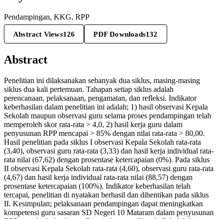
Pendampingan, KKG, RPP
Abstract Views
126
PDF Downloads
132
Abstract
Penelitian ini dilaksanakan sebanyak dua siklus, masing-masing
siklus dua kali pertemuan. Tahapan setiap siklus adalah
perencanaan, pelaksanaan, pengamatan, dan refleksi. Indikator
keberhasilan dalam penelitian ini adalah; 1) hasil observasi Kepala
Sekolah maupun observasi guru selama proses pendampingan telah
memperoleh skor rata-rata > 4,0, 2) hasil kerja guru dalam
penyusunan RPP mencapai > 85% dengan nilai rata-rata > 80,00.
Hasil penelitian pada siklus I observasi Kepala Sekolah rata-rata
(3,40), observasi guru rata-rata (3,33) dan hasil kerja individual rata-
rata nilai (67,62) dengan prosentase ketercapaian (0%). Pada siklus
II observasi Kepala Sekolah rata-rata (4,60), observasi guru rata-rata
(4,67) dan hasil kerja individual rata-rata nilai (88,57) dengan
prosentase ketercapaian (100%). Indikator keberhasilan telah
tercapai, penelitian di nyatakan berhasil dan dihentikan pada siklus
II. Kesimpulan; pelaksanaan pendampingan dapat meningkatkan
kompetensi guru sasaran SD Negeri 10 Mataram dalam penyusunan