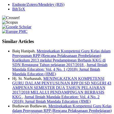
Endnote/Zotero/Mendeley (RIS)
BibTeX
Similar Articles
Baiq Hanipah,
Meningkatkan Kompetensi Guru Kelas dalam
Penyusunan RPP (Rencana Pelaksanaan Pembelajaran)
Kurikulum 2013 melalui Pendampingan Berbasis KKG di
SDN Renggung Tahun pelajaran 2017/2018
,
Jurnal Ilmiah
Mandala Education: Vol. 4 No. 1 (2018): Jurnal Ilmiah
Mandala Education (JIME)
Hj. St. Nurhasnah,
MENINGKATKAN KOMPETENSI
GURU DALAM PENYUSUNAN RPP DI SD NEGERI 43
AMPENAN SEMESTER DUA TAHUN PELAJARAN
2017/2018 MELALUI PENDAMPINGAN BERBASIS
KKG
,
Jurnal Ilmiah Mandala Education: Vol. 4 No. 2
(2018): Jurnal Ilmiah Mandala Education (JIME)
Budiawan Budiawan,
Meningkatkan Kompetensi Guru Kelas
dalam Penyusunan RPP (Rencana Pelaksanaan Pembelajaran)