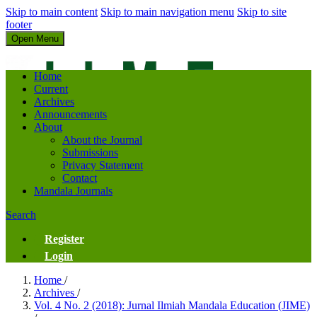
Skip to main content
Skip to main navigation menu
Skip to site
footer
Open Menu
Jurnal Ilmiah Mandala Education
Home
Current
Archives
Announcements
About
About the Journal
Submissions
Privacy Statement
Contact
Mandala Journals
Search
Register
Login
Home
/
Archives
/
Vol. 4 No. 2 (2018): Jurnal Ilmiah Mandala Education (JIME)