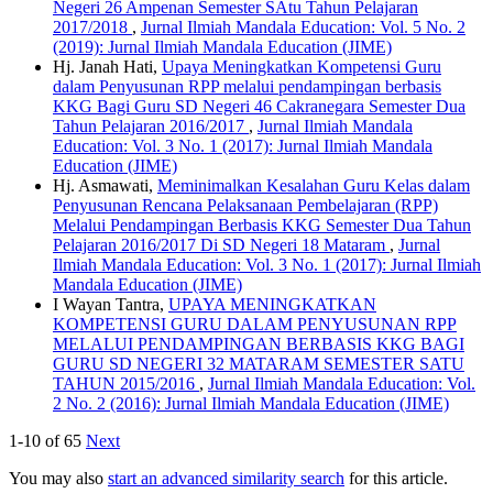
Negeri 26 Ampenan Semester SAtu Tahun Pelajaran
2017/2018
,
Jurnal Ilmiah Mandala Education: Vol. 5 No. 2
(2019): Jurnal Ilmiah Mandala Education (JIME)
Hj. Janah Hati,
Upaya Meningkatkan Kompetensi Guru
dalam Penyusunan RPP melalui pendampingan berbasis
KKG Bagi Guru SD Negeri 46 Cakranegara Semester Dua
Tahun Pelajaran 2016/2017
,
Jurnal Ilmiah Mandala
Education: Vol. 3 No. 1 (2017): Jurnal Ilmiah Mandala
Education (JIME)
Hj. Asmawati,
Meminimalkan Kesalahan Guru Kelas dalam
Penyusunan Rencana Pelaksanaan Pembelajaran (RPP)
Melalui Pendampingan Berbasis KKG Semester Dua Tahun
Pelajaran 2016/2017 Di SD Negeri 18 Mataram
,
Jurnal
Ilmiah Mandala Education: Vol. 3 No. 1 (2017): Jurnal Ilmiah
Mandala Education (JIME)
I Wayan Tantra,
UPAYA MENINGKATKAN
KOMPETENSI GURU DALAM PENYUSUNAN RPP
MELALUI PENDAMPINGAN BERBASIS KKG BAGI
GURU SD NEGERI 32 MATARAM SEMESTER SATU
TAHUN 2015/2016
,
Jurnal Ilmiah Mandala Education: Vol.
2 No. 2 (2016): Jurnal Ilmiah Mandala Education (JIME)
1-10 of 65
Next
You may also
start an advanced similarity search
for this article.