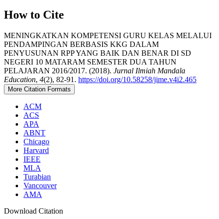
How to Cite
MENINGKATKAN KOMPETENSI GURU KELAS MELALUI
PENDAMPINGAN BERBASIS KKG DALAM
PENYUSUNAN RPP YANG BAIK DAN BENAR DI SD
NEGERI 10 MATARAM SEMESTER DUA TAHUN
PELAJARAN 2016/2017. (2018).
Jurnal Ilmiah Mandala
Education
,
4
(2), 82-91.
https://doi.org/10.58258/jime.v4i2.465
More Citation Formats
ACM
ACS
APA
ABNT
Chicago
Harvard
IEEE
MLA
Turabian
Vancouver
AMA
Download Citation