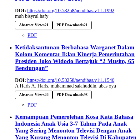
DOI:
https://doi.org/10.58258/pendibas.v1i1.1992
muh bisyrul hafy
Abstract Views
21
PDF Downloads
21
PDF
Ketidaksantunan Berbahasa Warganet Dalam
Kolom Komentar Iklan Kinerja Pemerintahan
Presiden Joko Widodo Bertajuk “2 Musim, 65
Bendungan”
DOI:
https://doi.org/10.58258/pendibas.v1i1.1540
A Haris A. Haris, muhammad salahuddin, abas oya
Abstract Views
26
PDF Downloads
98
PDF
Kemampuan Pemerolehan Kosa Kata Bahasa
Indonesia Anak Usia 3-7 Tahun Pada Anak
Yang Sering Menonton Televisi Dengan Anak
Yang Kurang Menonton Televisi Di Kabupaten