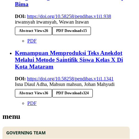
Bima
DOI:
https://doi.org/10.58258/pendibas.v1i1.938
irwansyah irwansyah, Wawan Irawan
Abstract Views
26
PDF Downloads
15
PDF
Kemampuan Memproduksi Teks Anekdot
Melalui Metode Saintifik Siswa Kelas X Di
Kota Mataram
DOI:
https://doi.org/10.58258/pendibas.v1i1.1341
Isna Diaul Adha, Mahsun mahsun, Johan Mahyudi
Abstract Views
36
PDF Downloads
324
PDF
menu
GOVERNING TEAM