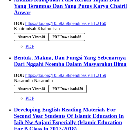
Yang Terampas Dan Yang Putus Karya Chairil
Anwar
DOI:
https://doi.org/10.58258/pendibas.v1i1.2160
Khairunisah Khairunisah
Abstract Views
40
PDF Downloads
66
PDF
Bentuk, Makna, Dan Fungsi Yang Sebenarnya
Dari Nggahi Ncemba Dalam Masyarakat Bima
DOI:
https://doi.org/10.58258/pendibas.v1i1.2159
Nasarudin Nasarudin
Abstract Views
48
PDF Downloads
150
PDF
Developing English Reading Materials For
Second Year Students Of Islamic Education In
Iaih Nw Anjani Especially (Islamic Education
For B Class In 2017-2018)