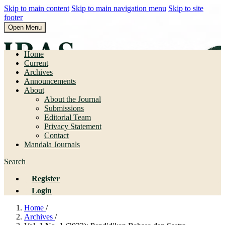
Skip to main content
Skip to main navigation menu
Skip to site
footer
Open Menu
Pendidikan Bahasa dan Sastra
Home
Current
Archives
Announcements
About
About the Journal
Submissions
Editorial Team
Privacy Statement
Contact
Mandala Journals
Search
Register
Login
Home
/
Archives
/